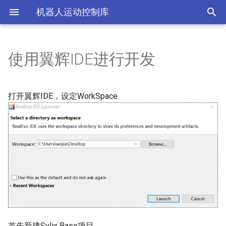
机器人运动控制库
使用翼辉IDE进行开发
基础
DDS
movel
入门
问题
RPC介绍
开发IDE
RPC接口测试
PROTO文件
API
数据结构
设备驱动
力控
快速开始
关于我们
gRPC介绍
Python
RPC配合夹爪抓物品
打开翼辉IDE，设定WorkSpace
EGM
驱动接口
例子
gRPC环境准备
C++
Webot通过RPC获取数据
夹爪
EGM
资源
gRPC环境准备2
Node
模型
夹爪
API
运动
主函数
传感器
初始化
首先新建Sylix Base项目