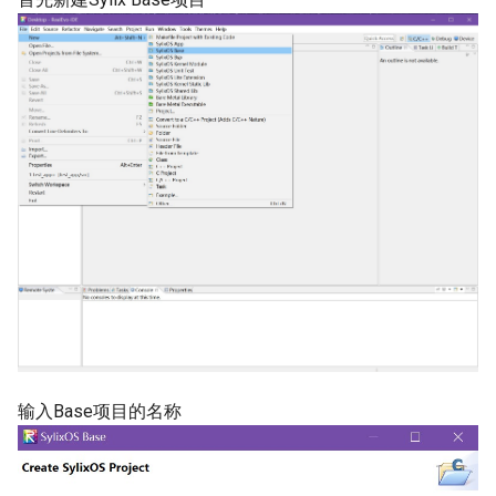
示教
运动测试
工具
传感器力控
SFC
系统初始化
输入Base项目的名称