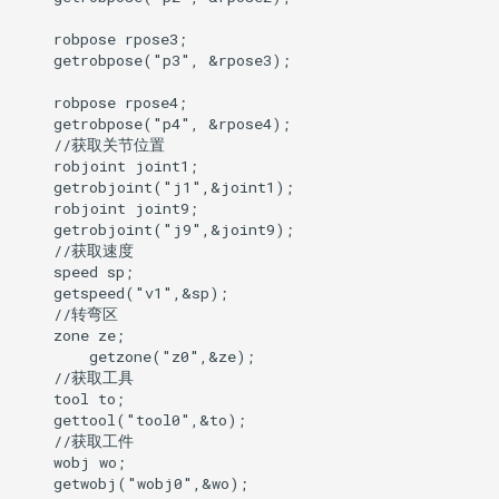
示教
    robpose rpose3;

    getrobpose("p3", &rpose3);

工具
    robpose rpose4;

    getrobpose("p4", &rpose4);

    //获取关节位置

    robjoint joint1;

    getrobjoint("j1",&joint1);

    robjoint joint9;

    getrobjoint("j9",&joint9);

    //获取速度

    speed sp;

    getspeed("v1",&sp);

    //转弯区

    zone ze;

        getzone("z0",&ze);

    //获取工具

    tool to;

    gettool("tool0",&to);

    //获取工件

    wobj wo;

    getwobj("wobj0",&wo);
