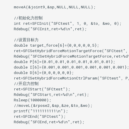
    moveA(&joint9,&sp,NULL,NULL,NULL);

    //初始化力控制

    int ret=SFCInit("SFCtest", 1, 0, &to, &wo, 0);

    Rdebug("SFCInit,ret=%d\n",ret);

    //设置目标力

    double target_force[6]={0,0,0,0,0,5};

    ret=SFCSetHybridForceMotionTargetForce("SFCtest", 
    Rdebug("SFCSetHybridForceMotionTargetForce,ret=%d\
    double P[6]={0.01,0.01,0.01,0.01,0.01,0.01};

    double I[6]={0.001,0.001,0.001,0.001,0.001,0.001};

    double D[6]={0,0,0,0,0,0};

    ret=SFCSetHybridForceMotionCtrlParam("SFCtest", P,
    //开启力控制

    ret=SFCStart("SFCtest");

    Rdebug("SFCStart,ret=%d\n",ret);

    Rsleep(1000000);

    //moveL(&rpose2,&sp,&ze,&to,&wo);

    printf("1111111111\n");

    ret=SFCEnd("SFCtest");

    Rdebug("SFCEnd,ret=%d\n",ret);
