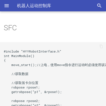
机器人运动控制库
SFC
介绍
基础
DDS
入门
问题
RPC介绍
开发IDE
RPC接口测试
PROTO文件
API
操作系统环境准备
数据结构
设备驱动
快速开始
关于我们
gRPC介绍
Python
RPC配合夹爪抓物品
#include "HYYRobotInterface.h"

使用翼辉IDE进行开发
EGM
例子
gRPC环境准备
C++
Webot通过RPC获取数据
int MainModule()

{

    move_start();//上电，使用move指令进行运动时必须使用该
夹爪
资源
gRPC环境准备2
Node
    //获取数据

模型
API
    //获取笛卡尔位置

    robpose rpose1;

运动
    getrobpose("p1", &rpose1);

    robpose rpose2;

传感器
    getrobpose("p2", &rpose2);
